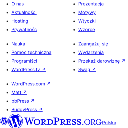
O nas
Prezentacja
Aktualności
Motywy
Hosting
Wtyczki
Prywatność
Wzorce
Nauka
Zaangażuj się
Pomoc techniczna
Wydarzenia
Programiści
Przekaż darowiznę
↗
WordPress.tv
↗
Swag
↗
WordPress.com
↗
Matt
↗
bbPress
↗
BuddyPress
↗
Polska