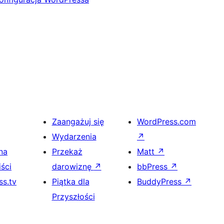
Zaangażuj się
WordPress.com
Wydarzenia
↗
na
Przekaż
Matt
↗
ści
darowiznę
↗
bbPress
↗
s.tv
Piątka dla
BuddyPress
↗
Przyszłości