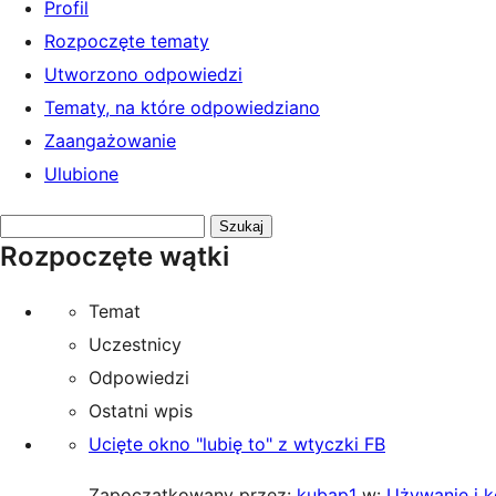
Profil
Rozpoczęte tematy
Utworzono odpowiedzi
Tematy, na które odpowiedziano
Zaangażowanie
Ulubione
Przeszukaj
Rozpoczęte wątki
tematy:
Temat
Uczestnicy
Odpowiedzi
Ostatni wpis
Ucięte okno "lubię to" z wtyczki FB
Zapoczątkowany przez:
kubap1
w:
Używanie i k