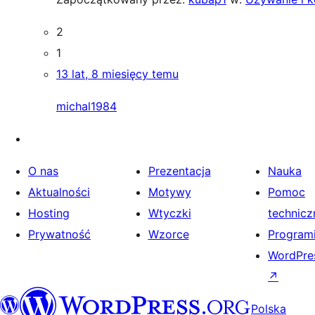
2
1
13 lat, 8 miesięcy temu
michal1984
O nas
Prezentacja
Nauka
Aktualności
Motywy
Pomoc
Hosting
Wtyczki
technicz
Prywatność
Wzorce
Programi
WordPres
↗
Polska