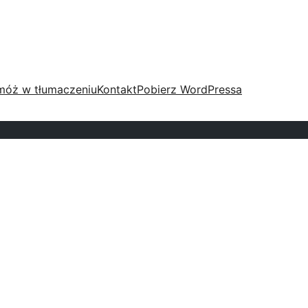
móż w tłumaczeniu
Kontakt
Pobierz WordPressa