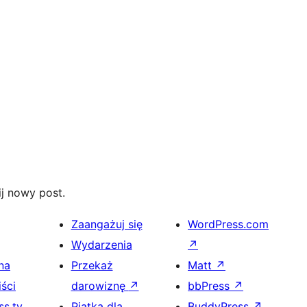
j nowy post.
Zaangażuj się
WordPress.com
Wydarzenia
↗
na
Przekaż
Matt
↗
ści
darowiznę
↗
bbPress
↗
s.tv
Piątka dla
BuddyPress
↗