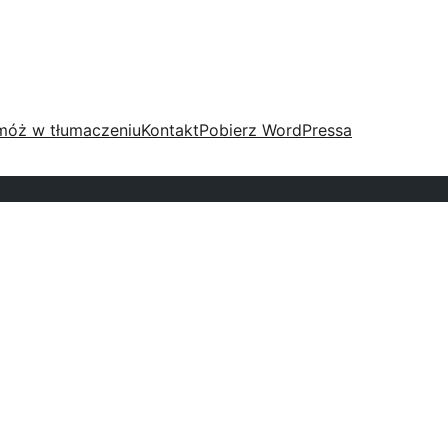
móż w tłumaczeniu
Kontakt
Pobierz WordPressa