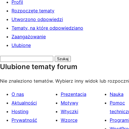
Profil
Rozpoczęte tematy
Utworzono odpowiedzi
Tematy, na które odpowiedziano
Zaangażowanie
Ulubione
Przeszukaj
Ulubione tematy forum
tematy:
Nie znaleziono tematów. Wybierz inny widok lub rozpoczni
O nas
Prezentacja
Nauka
Aktualności
Motywy
Pomoc
Hosting
Wtyczki
technicz
Prywatność
Wzorce
Programi
WordPres