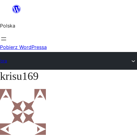
Przejdź
do
Polska
treści
Pobierz WordPressa
Fora
krisu169
Przejdź
do
treści