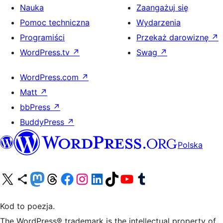
Nauka
Zaangażuj się
Pomoc techniczna
Wydarzenia
Programiści
Przekaż darowiznę
↗
WordPress.tv
↗
Swag
↗
WordPress.com
↗
Matt
↗
bbPress
↗
BuddyPress
↗
Polska
Odwiedź nasze konto X (dawniej Twitter)
Odwiedź nasze konto Bluesky
Odwiedź nasze konto na Mastodoncie
Odwiedź naszego Threadsa
Odwiedź naszego Facebooka
Odwiedź nasze konto na Instagramie
Odwiedź nasze konto na LinkedIn
Odwiedź naszego TikToka
Odwiedź nasz kanał YouTube
Odwiedź naszego Tumblra
Kod to poezja.
The WordPress® trademark is the intellectual property of