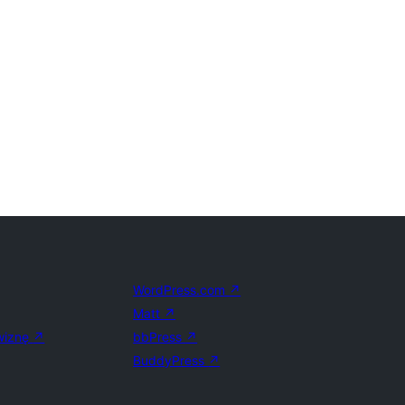
WordPress.com
↗
Matt
↗
wiznę
↗
bbPress
↗
BuddyPress
↗