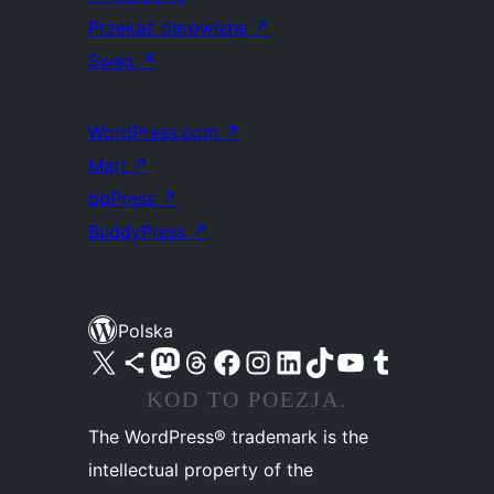
Przekaż darowiznę
↗
Swag
↗
WordPress.com
↗
Matt
↗
bbPress
↗
BuddyPress
↗
Polska
Odwiedź nasze konto X (dawniej Twitter)
Odwiedź nasze konto Bluesky
Odwiedź nasze konto na Mastodoncie
Odwiedź naszego Threadsa
Odwiedź naszego Facebooka
Odwiedź nasze konto na Instagramie
Odwiedź nasze konto na LinkedIn
Odwiedź naszego TikToka
Odwiedź nasz kanał YouTube
Odwiedź naszego Tumblra
KOD TO POEZJA.
The WordPress® trademark is the
intellectual property of the