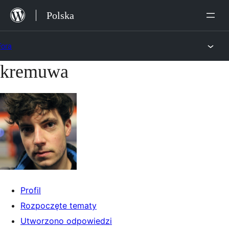
Przejdź
Polska
do
treści
Fora
kremuwa
Przejdź
do
treści
Profil
Rozpoczęte tematy
Utworzono odpowiedzi