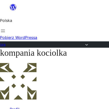
Przejdź
do
Polska
treści
Pobierz WordPressa
Fora
kompania kociolka
Przejdź
do
treści