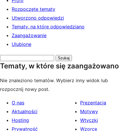
Profil
Rozpoczęte tematy
Utworzono odpowiedzi
Tematy, na które odpowiedziano
Zaangażowanie
Ulubione
Przeszukaj
Tematy, w które się zaangażowano
tematy:
Nie znaleziono tematów. Wybierz inny widok lub
rozpocznij nowy post.
O nas
Prezentacja
Aktualności
Motywy
Hosting
Wtyczki
Prywatność
Wzorce