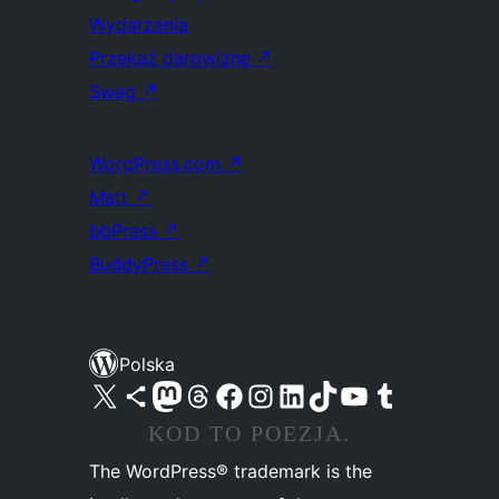
Wydarzenia
Przekaż darowiznę
↗
Swag
↗
WordPress.com
↗
Matt
↗
bbPress
↗
BuddyPress
↗
Polska
Odwiedź nasze konto X (dawniej Twitter)
Odwiedź nasze konto Bluesky
Odwiedź nasze konto na Mastodoncie
Odwiedź naszego Threadsa
Odwiedź naszego Facebooka
Odwiedź nasze konto na Instagramie
Odwiedź nasze konto na LinkedIn
Odwiedź naszego TikToka
Odwiedź nasz kanał YouTube
Odwiedź naszego Tumblra
KOD TO POEZJA.
The WordPress® trademark is the