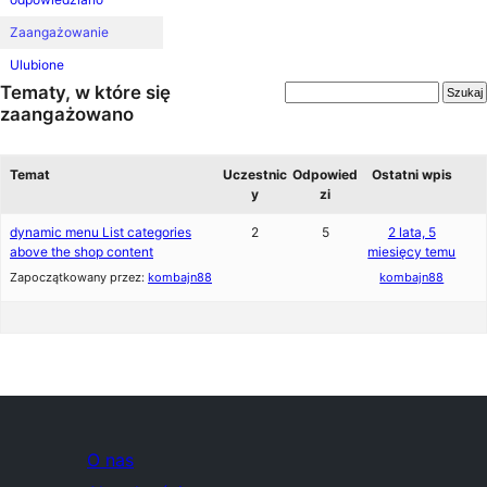
Zaangażowanie
Ulubione
Tematy, w które się
zaangażowano
Temat
Uczestnic
Odpowied
Ostatni wpis
y
zi
dynamic menu List categories
2
5
2 lata, 5
above the shop content
miesięcy temu
Zapoczątkowany przez:
kombajn88
kombajn88
O nas