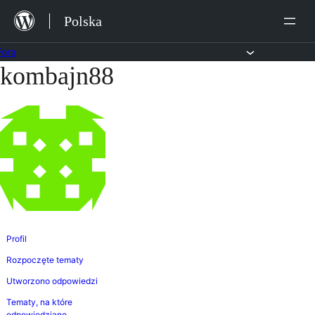
Przejdź
Polska
do
treści
Fora
kombajn88
Przejdź
do
treści
Profil
Rozpoczęte tematy
Utworzono odpowiedzi
Tematy, na które
odpowiedziano