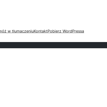
móż w tłumaczeniu
Kontakt
Pobierz WordPressa