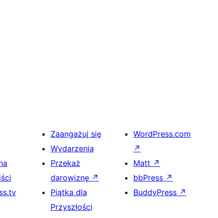
Zaangażuj się
WordPress.com
Wydarzenia
↗
na
Przekaż
Matt
↗
ści
darowiznę
↗
bbPress
↗
s.tv
Piątka dla
BuddyPress
↗
Przyszłości