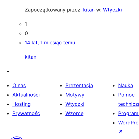
Zapoczątkowany przez:
kitan
w:
Wtyczki
1
0
14 lat, 1 miesiąc temu
kitan
O nas
Prezentacja
Nauka
Aktualności
Motywy
Pomoc
Hosting
Wtyczki
technicz
Prywatność
Wzorce
Programi
WordPres
↗