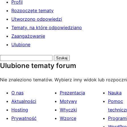
Profil
Rozpoczęte tematy
Utworzono odpowiedzi
Tematy, na które odpowiedziano
Zaangażowanie
Ulubione
Przeszukaj
Ulubione tematy forum
tematy:
Nie znaleziono tematów. Wybierz inny widok lub rozpoczni
O nas
Prezentacja
Nauka
Aktualności
Motywy
Pomoc
Hosting
Wtyczki
technicz
Prywatność
Wzorce
Programi
WordPres