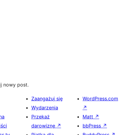
j nowy post.
Zaangażuj się
WordPress.com
Wydarzenia
↗
na
Przekaż
Matt
↗
ści
darowiznę
↗
bbPress
↗
s.tv
Piątka dla
BuddyPress
↗