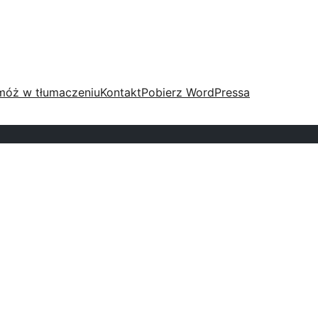
móż w tłumaczeniu
Kontakt
Pobierz WordPressa