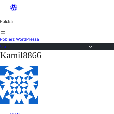
Przejdź
do
Polska
treści
Pobierz WordPressa
Fora
Kamil8866
Przejdź
do
treści