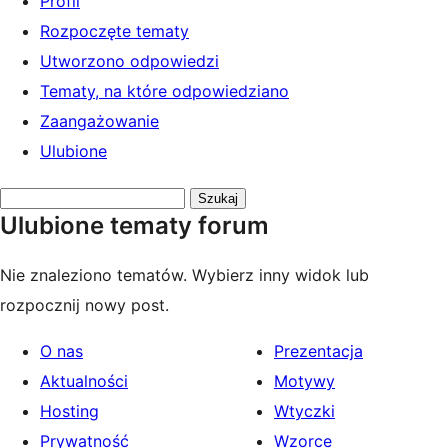
Profil
Rozpoczęte tematy
Utworzono odpowiedzi
Tematy, na które odpowiedziano
Zaangażowanie
Ulubione
Przeszukaj
Ulubione tematy forum
tematy:
Nie znaleziono tematów. Wybierz inny widok lub
rozpocznij nowy post.
O nas
Prezentacja
Aktualności
Motywy
Hosting
Wtyczki
Prywatność
Wzorce