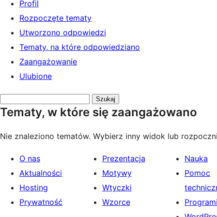
Profil
Rozpoczęte tematy
Utworzono odpowiedzi
Tematy, na które odpowiedziano
Zaangażowanie
Ulubione
Przeszukaj
Tematy, w które się zaangażowano
tematy:
Nie znaleziono tematów. Wybierz inny widok lub rozpoczni
O nas
Prezentacja
Nauka
Aktualności
Motywy
Pomoc
Hosting
Wtyczki
technicz
Prywatność
Wzorce
Programi
WordPres