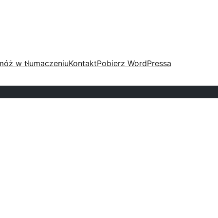
móż w tłumaczeniu
Kontakt
Pobierz WordPressa