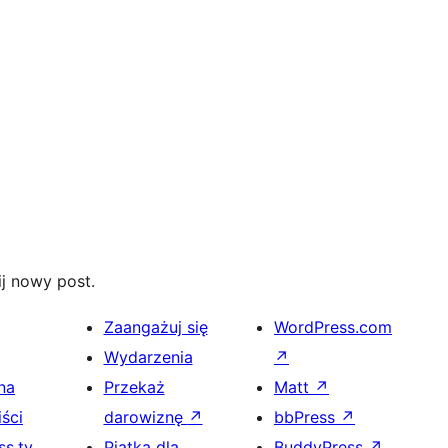
j nowy post.
Zaangażuj się
WordPress.com
Wydarzenia
↗
na
Przekaż
Matt
↗
ści
darowiznę
↗
bbPress
↗
s.tv
Piątka dla
BuddyPress
↗