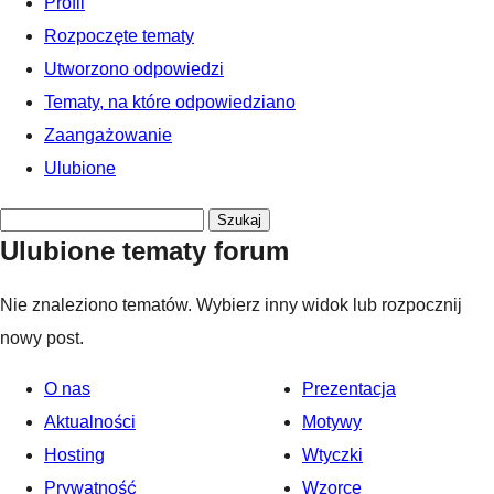
Profil
Rozpoczęte tematy
Utworzono odpowiedzi
Tematy, na które odpowiedziano
Zaangażowanie
Ulubione
Przeszukaj
Ulubione tematy forum
tematy:
Nie znaleziono tematów. Wybierz inny widok lub rozpocznij
nowy post.
O nas
Prezentacja
Aktualności
Motywy
Hosting
Wtyczki
Prywatność
Wzorce