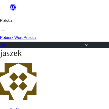
Przejdź
do
Polska
treści
Pobierz WordPressa
Fora
jaszek
Przejdź
do
treści