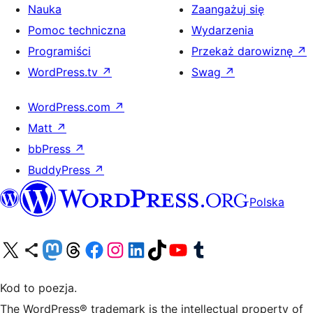
Nauka
Zaangażuj się
Pomoc techniczna
Wydarzenia
Programiści
Przekaż darowiznę
↗
WordPress.tv
↗
Swag
↗
WordPress.com
↗
Matt
↗
bbPress
↗
BuddyPress
↗
Polska
Odwiedź nasze konto X (dawniej Twitter)
Odwiedź nasze konto Bluesky
Odwiedź nasze konto na Mastodoncie
Odwiedź naszego Threadsa
Odwiedź naszego Facebooka
Odwiedź nasze konto na Instagramie
Odwiedź nasze konto na LinkedIn
Odwiedź naszego TikToka
Odwiedź nasz kanał YouTube
Odwiedź naszego Tumblra
Kod to poezja.
The WordPress® trademark is the intellectual property of