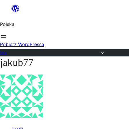
Przejdź
do
Polska
treści
Pobierz WordPressa
Fora
jakub77
Przejdź
do
treści