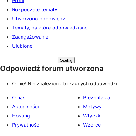
Profil
Rozpoczęte tematy
Utworzono odpowiedzi
Tematy, na które odpowiedziano
Zaangażowanie
Ulubione
Przeszukaj
Odpowiedź forum utworzona
odpowiedzi:
O, nie! Nie znaleziono tu żadnych odpowiedzi.
O nas
Prezentacja
Aktualności
Motywy
Hosting
Wtyczki
Prywatność
Wzorce