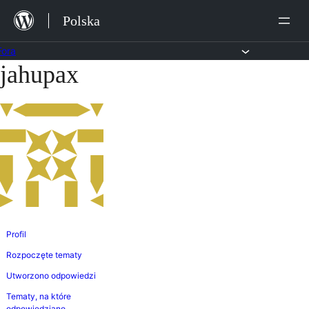
Przejdź
Polska
do
treści
Fora
jahupax
Przejdź
do
treści
Profil
Rozpoczęte tematy
Utworzono odpowiedzi
Tematy, na które
odpowiedziano