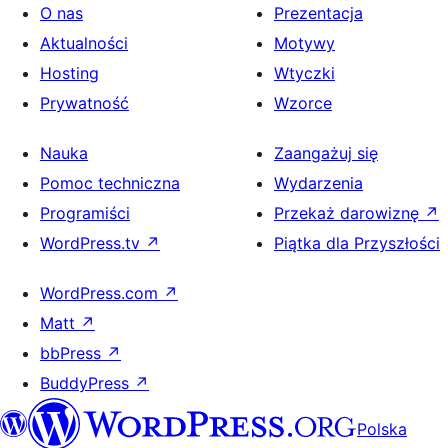
O nas
Prezentacja
Aktualności
Motywy
Hosting
Wtyczki
Prywatność
Wzorce
Nauka
Zaangażuj się
Pomoc techniczna
Wydarzenia
Programiści
Przekaż darowiznę
↗
WordPress.tv
↗
Piątka dla Przyszłości
WordPress.com
↗
Matt
↗
bbPress
↗
BuddyPress
↗
Polska