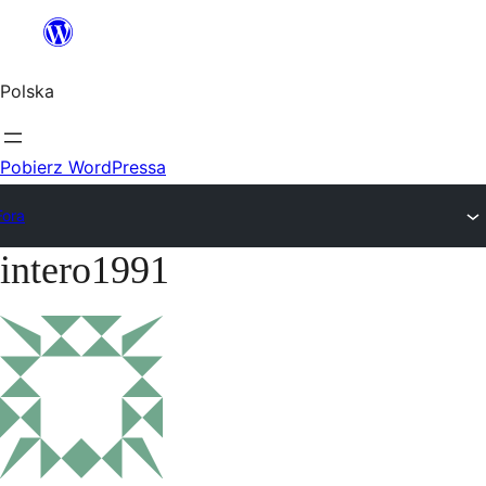
Przejdź
do
Polska
treści
Pobierz WordPressa
Fora
intero1991
Przejdź
do
treści