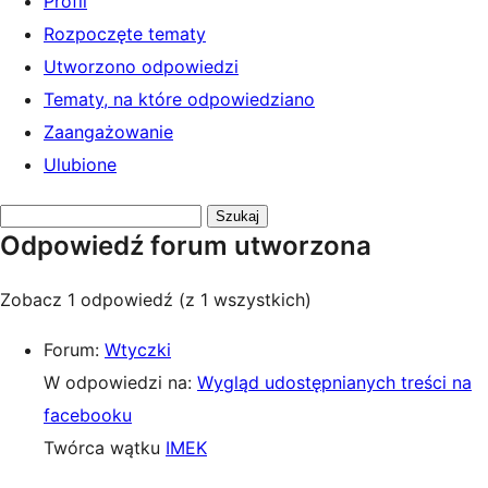
Profil
Rozpoczęte tematy
Utworzono odpowiedzi
Tematy, na które odpowiedziano
Zaangażowanie
Ulubione
Przeszukaj
Odpowiedź forum utworzona
odpowiedzi:
Zobacz 1 odpowiedź (z 1 wszystkich)
Forum:
Wtyczki
W odpowiedzi na:
Wygląd udostępnianych treści na
facebooku
Twórca wątku
IMEK