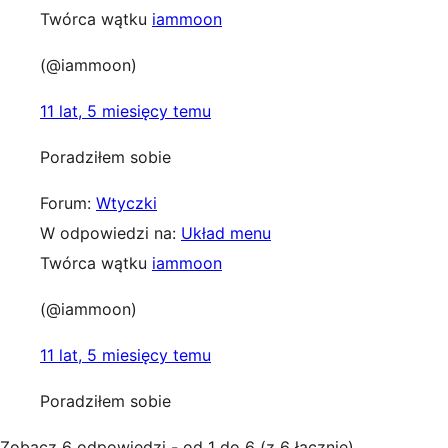
Twórca wątku
iammoon
(@iammoon)
11 lat, 5 miesięcy temu
Poradziłem sobie
Forum:
Wtyczki
W odpowiedzi na:
Układ menu
Twórca wątku
iammoon
(@iammoon)
11 lat, 5 miesięcy temu
Poradziłem sobie
Zobacz 6 odpowiedzi - od 1 do 6 (z 6 łącznie)