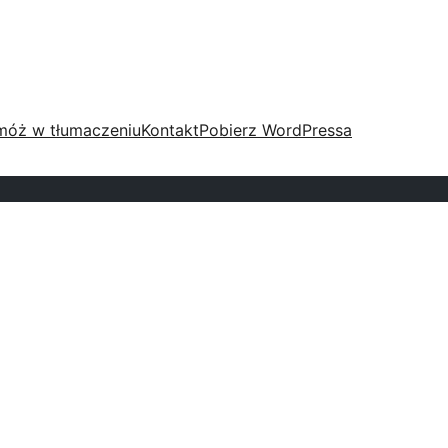
móż w tłumaczeniu
Kontakt
Pobierz WordPressa