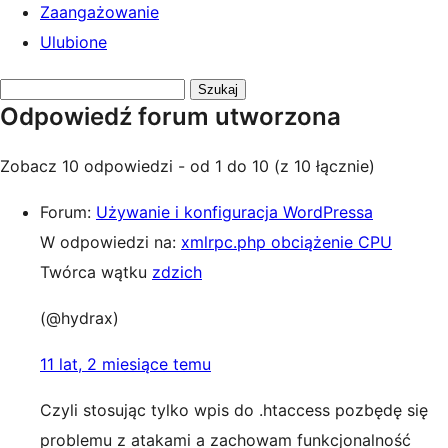
Zaangażowanie
Ulubione
Przeszukaj
Odpowiedź forum utworzona
odpowiedzi:
Zobacz 10 odpowiedzi - od 1 do 10 (z 10 łącznie)
Forum:
Używanie i konfiguracja WordPressa
W odpowiedzi na:
xmlrpc.php obciążenie CPU
Twórca wątku
zdzich
(@hydrax)
11 lat, 2 miesiące temu
Czyli stosując tylko wpis do .htaccess pozbędę się
problemu z atakami a zachowam funkcjonalność