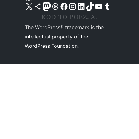
Odwiedź nasze konto X (dawniej Twitter)
Odwiedź nasze konto Bluesky
Odwiedź nasze konto na Mastodoncie
Odwiedź naszego Threadsa
Odwiedź naszego Facebooka
Odwiedź nasze konto na Instagramie
Odwiedź nasze konto na LinkedIn
Odwiedź naszego TikToka
Odwiedź nasz kanał YouTube
Odwiedź naszego Tumblra
KOD TO POEZJA.
The WordPress® trademark is the
intellectual property of the
WordPress Foundation.