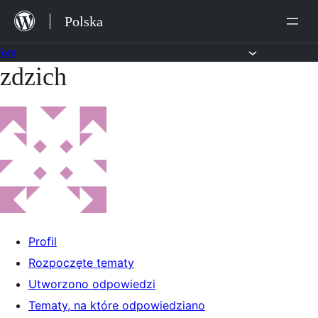
Przejdź
Polska
do
treści
Fora
zdzich
Przejdź
do
treści
Profil
Rozpoczęte tematy
Utworzono odpowiedzi
Tematy, na które odpowiedziano