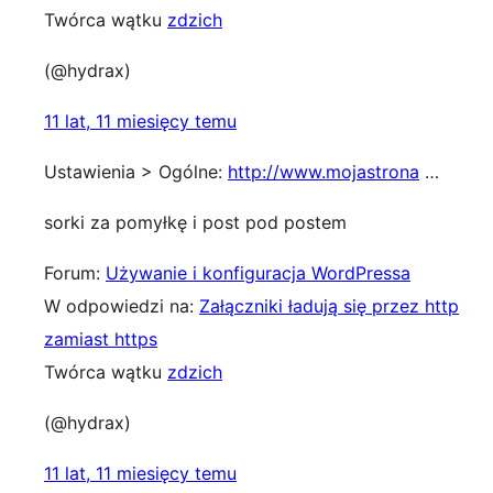
Twórca wątku
zdzich
(@hydrax)
11 lat, 11 miesięcy temu
Ustawienia > Ogólne:
http://www.mojastrona
…
sorki za pomyłkę i post pod postem
Forum:
Używanie i konfiguracja WordPressa
W odpowiedzi na:
Załączniki ładują się przez http
zamiast https
Twórca wątku
zdzich
(@hydrax)
11 lat, 11 miesięcy temu