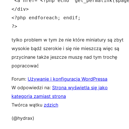
 <a href="<?php echo  get_permalink($page
</div>

<?php endforeach; endif;

?>
tylko problem w tym że nie które miniatury są zbyt
wysokie bądź szerokie i się nie mieszczą więc są
przycinane także jeszcze muszę nad tym trochę
popracować
Forum:
Używanie i konfiguracja WordPressa
W odpowiedzi na:
Strona wyświetla się jako
kategoria zamiast strona
Twórca wątku
zdzich
(@hydrax)