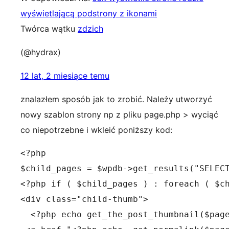
wyświetlającą podstrony z ikonami
Twórca wątku
zdzich
(@hydrax)
12 lat, 2 miesiące temu
znalazłem sposób jak to zrobić. Należy utworzyć
nowy szablon strony np z pliku page.php > wyciąć
co niepotrzebne i wkleić poniższy kod:
<?php

$child_pages = $wpdb->get_results("SELECT
<?php if ( $child_pages ) : foreach ( $ch
<div class="child-thumb">

  <?php echo get_the_post_thumbnail($page