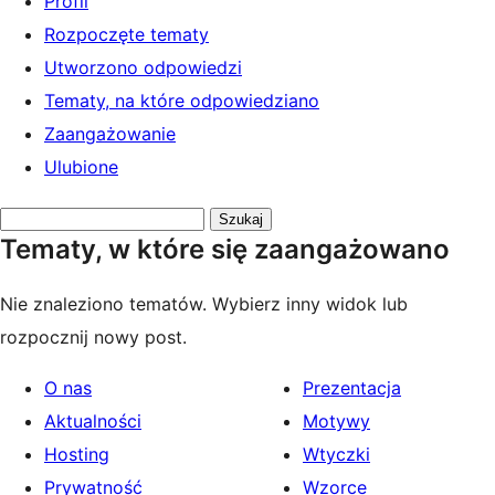
Profil
Rozpoczęte tematy
Utworzono odpowiedzi
Tematy, na które odpowiedziano
Zaangażowanie
Ulubione
Przeszukaj
Tematy, w które się zaangażowano
tematy:
Nie znaleziono tematów. Wybierz inny widok lub
rozpocznij nowy post.
O nas
Prezentacja
Aktualności
Motywy
Hosting
Wtyczki
Prywatność
Wzorce