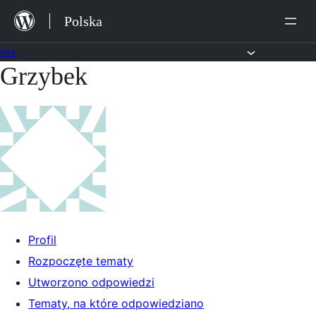
Przejdź
Polska
do
treści
Fora
Grzybek
Przejdź
do
treści
Profil
Rozpoczęte tematy
Utworzono odpowiedzi
Tematy, na które odpowiedziano