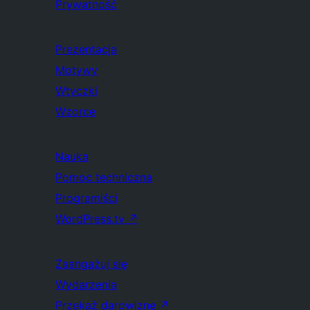
Prywatność
Prezentacja
Motywy
Wtyczki
Wzorce
Nauka
Pomoc techniczna
Programiści
WordPress.tv
↗
Zaangażuj się
Wydarzenia
Przekaż darowiznę
↗