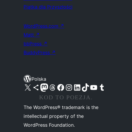
Piątka dla Przyszłości
WordPress.com
↗
Matt
↗
bbPress
↗
BuddyPress
↗
Polska
Odwiedź nasze konto X (dawniej Twitter)
Odwiedź nasze konto Bluesky
Odwiedź nasze konto na Mastodoncie
Odwiedź naszego Threadsa
Odwiedź naszego Facebooka
Odwiedź nasze konto na Instagramie
Odwiedź nasze konto na LinkedIn
Odwiedź naszego TikToka
Odwiedź nasz kanał YouTube
Odwiedź naszego Tumblra
KOD TO POEZJA.
The WordPress® trademark is the
intellectual property of the
WordPress Foundation.