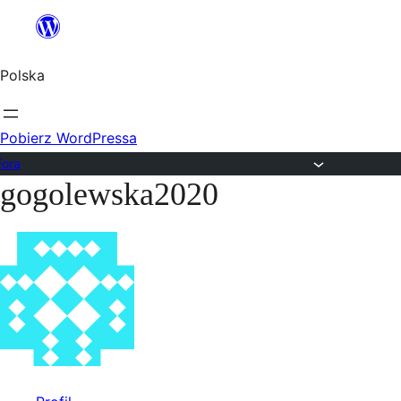
Przejdź
do
Polska
treści
Pobierz WordPressa
Fora
gogolewska2020
Przejdź
do
treści