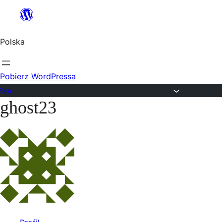
Przejdź
do
Polska
treści
Pobierz WordPressa
Fora
ghost23
Przejdź
do
treści