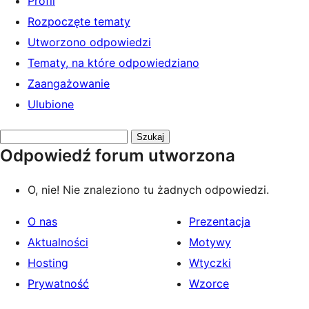
Profil
Rozpoczęte tematy
Utworzono odpowiedzi
Tematy, na które odpowiedziano
Zaangażowanie
Ulubione
Przeszukaj
Odpowiedź forum utworzona
odpowiedzi:
O, nie! Nie znaleziono tu żadnych odpowiedzi.
O nas
Prezentacja
Aktualności
Motywy
Hosting
Wtyczki
Prywatność
Wzorce