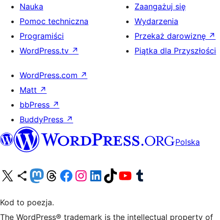
Nauka
Zaangażuj się
Pomoc techniczna
Wydarzenia
Programiści
Przekaż darowiznę
↗
WordPress.tv
↗
Piątka dla Przyszłości
WordPress.com
↗
Matt
↗
bbPress
↗
BuddyPress
↗
Polska
Odwiedź nasze konto X (dawniej Twitter)
Odwiedź nasze konto Bluesky
Odwiedź nasze konto na Mastodoncie
Odwiedź naszego Threadsa
Odwiedź naszego Facebooka
Odwiedź nasze konto na Instagramie
Odwiedź nasze konto na LinkedIn
Odwiedź naszego TikToka
Odwiedź nasz kanał YouTube
Odwiedź naszego Tumblra
Kod to poezja.
The WordPress® trademark is the intellectual property of