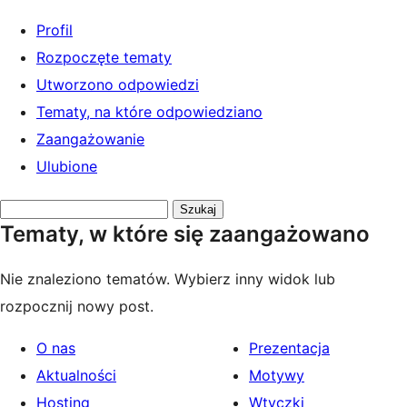
Profil
Rozpoczęte tematy
Utworzono odpowiedzi
Tematy, na które odpowiedziano
Zaangażowanie
Ulubione
Przeszukaj
Tematy, w które się zaangażowano
tematy:
Nie znaleziono tematów. Wybierz inny widok lub
rozpocznij nowy post.
O nas
Prezentacja
Aktualności
Motywy
Hosting
Wtyczki