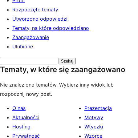
Profil
Rozpoczęte tematy
Utworzono odpowiedzi
Tematy, na które odpowiedziano
Zaangażowanie
Ulubione
Przeszukaj
Tematy, w które się zaangażowano
tematy:
Nie znaleziono tematów. Wybierz inny widok lub
rozpocznij nowy post.
O nas
Prezentacja
Aktualności
Motywy
Hosting
Wtyczki
Prywatność
Wzorce