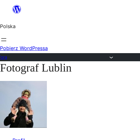
Przejdź
do
Polska
treści
Pobierz WordPressa
Fora
Fotograf Lublin
Przejdź
do
treści