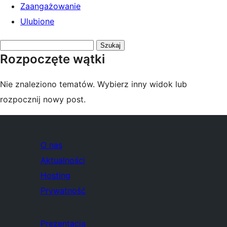
Zaangażowanie
Ulubione
Przeszukaj
Rozpoczęte wątki
tematy:
Nie znaleziono tematów. Wybierz inny widok lub
rozpocznij nowy post.
O nas
Aktualności
Hosting
Prywatność
Prezentacja