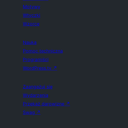
Motywy
Wtyczki
Wzorce
Nauka
Pomoc techniczna
Programiści
WordPress.tv
↗
Zaangażuj się
Wydarzenia
Przekaż darowiznę
↗
Swag
↗