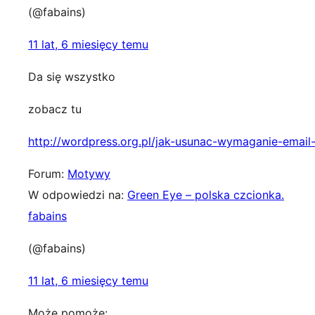
(@fabains)
11 lat, 6 miesięcy temu
Da się wszystko
zobacz tu
http://wordpress.org.pl/jak-usunac-wymaganie-emai
Forum:
Motywy
W odpowiedzi na:
Green Eye – polska czcionka.
fabains
(@fabains)
11 lat, 6 miesięcy temu
Może pomoże: