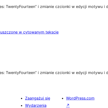
es: TwentyFourteen” i zmianie czcionki w edycji motywu i d
tłuszczone w cytowanym tekscie
es: TwentyFourteen” i zmianie czcionki w edycji motywu i d
Zaangażuj się
WordPress.com
Wydarzenia
↗