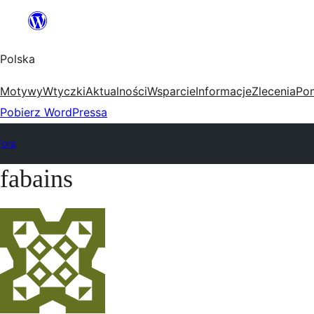
Przejdź
do
Polska
treści
Motywy
Wtyczki
Aktualności
Wsparcie
Informacje
Zlecenia
Po
Pobierz WordPressa
Fora
fabains
Przejdź
do
treści