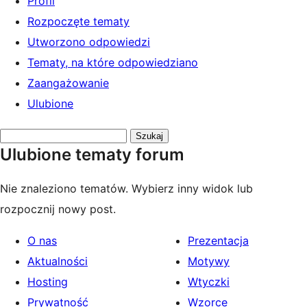
Profil
Rozpoczęte tematy
Utworzono odpowiedzi
Tematy, na które odpowiedziano
Zaangażowanie
Ulubione
Przeszukaj
Ulubione tematy forum
tematy:
Nie znaleziono tematów. Wybierz inny widok lub
rozpocznij nowy post.
O nas
Prezentacja
Aktualności
Motywy
Hosting
Wtyczki
Prywatność
Wzorce