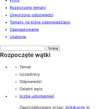
Profil
Rozpoczęte tematy
Utworzono odpowiedzi
Tematy, na które odpowiedziano
Zaangażowanie
Ulubione
Przeszukaj
Rozpoczęte wątki
tematy:
Temat
Uczestnicy
Odpowiedzi
Ostatni wpis
liczba udostępnień
Zapoczątkowany przez:
dzikikucyk
w: