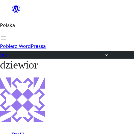
Przejdź
do
Polska
treści
Pobierz WordPressa
Fora
dziewior
Przejdź
do
treści