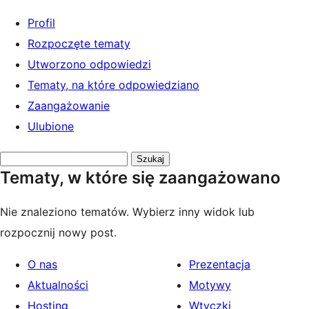
Profil
Rozpoczęte tematy
Utworzono odpowiedzi
Tematy, na które odpowiedziano
Zaangażowanie
Ulubione
Przeszukaj
Tematy, w które się zaangażowano
tematy:
Nie znaleziono tematów. Wybierz inny widok lub
rozpocznij nowy post.
O nas
Prezentacja
Aktualności
Motywy
Hosting
Wtyczki