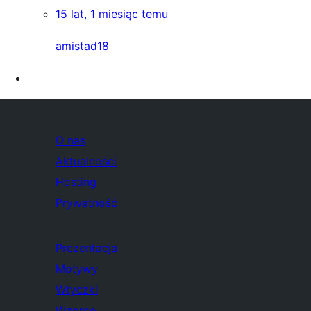
15 lat, 1 miesiąc temu
amistad18
O nas
Aktualności
Hosting
Prywatność
Prezentacja
Motywy
Wtyczki
Wzorce