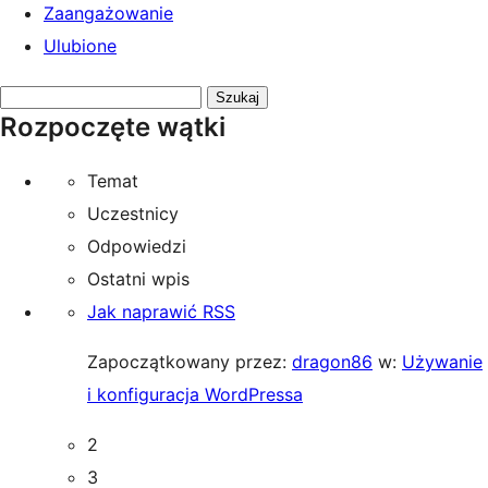
Zaangażowanie
Ulubione
Przeszukaj
Rozpoczęte wątki
tematy:
Temat
Uczestnicy
Odpowiedzi
Ostatni wpis
Jak naprawić RSS
Zapoczątkowany przez:
dragon86
w:
Używanie
i konfiguracja WordPressa
2
3