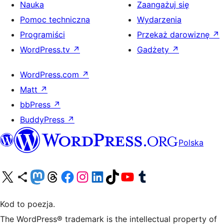
Nauka
Zaangażuj się
Pomoc techniczna
Wydarzenia
Programiści
Przekaż darowiznę
↗
WordPress.tv
↗
Gadżety
↗
WordPress.com
↗
Matt
↗
bbPress
↗
BuddyPress
↗
Polska
Odwiedź nasze konto X (dawniej Twitter)
Odwiedź nasze konto Bluesky
Odwiedź nasze konto na Mastodoncie
Odwiedź naszego Threadsa
Odwiedź naszego Facebooka
Odwiedź nasze konto na Instagramie
Odwiedź nasze konto na LinkedIn
Odwiedź naszego TikToka
Odwiedź nasz kanał YouTube
Odwiedź naszego Tumblra
Kod to poezja.
The WordPress® trademark is the intellectual property of