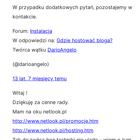
W przypadku dodatkowych pytań, pozostajemy w
kontakcie.
Forum:
Instalacja
W odpowiedzi na:
Gdzie hostować bloga?
Twórca wątku
DarioAngelo
(@darioangelo)
13 lat, 7 miesięcy temu
Witaj !
Dziękuję za cenne rady.
Mam na oku netlook.pl
http://www.netlook.pl/promocje.htm
http://www.netlook.pl/hosting.htm
Tak do końca bez techniki nie ujadę – wiem o tym.