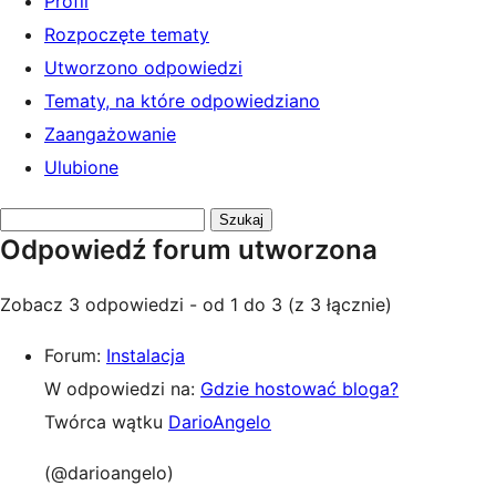
Profil
Rozpoczęte tematy
Utworzono odpowiedzi
Tematy, na które odpowiedziano
Zaangażowanie
Ulubione
Przeszukaj
Odpowiedź forum utworzona
odpowiedzi:
Zobacz 3 odpowiedzi - od 1 do 3 (z 3 łącznie)
Forum:
Instalacja
W odpowiedzi na:
Gdzie hostować bloga?
Twórca wątku
DarioAngelo
(@darioangelo)