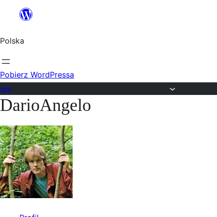
Przejdź
do
Polska
treści
Pobierz WordPressa
Fora
DarioAngelo
Przejdź
do
treści