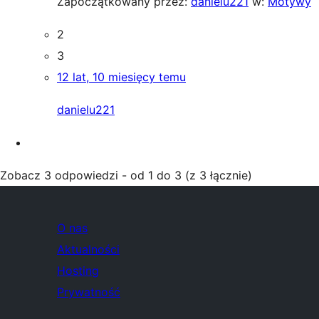
Zapoczątkowany przez:
danielu221
w:
Motywy
2
3
12 lat, 10 miesięcy temu
danielu221
Zobacz 3 odpowiedzi - od 1 do 3 (z 3 łącznie)
O nas
Aktualności
Hosting
Prywatność