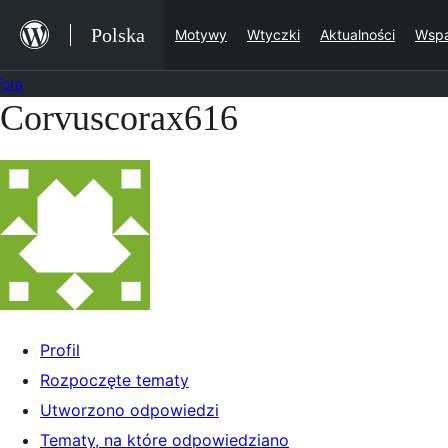
Przejdź
Polska
Motywy
Wtyczki
Aktualności
Wspa
do
treści
Fora
Corvuscorax616
Przejdź
do
treści
Profil
Rozpoczęte tematy
Utworzono odpowiedzi
Tematy, na które odpowiedziano