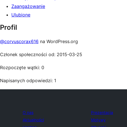
Zaangażowanie
Ulubione
Profil
@corvuscorax616
na WordPress.org
Członek społeczności od: 2015-03-25
Rozpoczęte wątki: 0
Napisanych odpowiedzi: 1
O nas
Prezentacja
Aktualności
Motywy