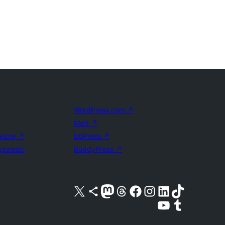
WordPress.com
↗
Matt
↗
wiznę
↗
bbPress
↗
yszłości
BuddyPress
↗
Odwiedź nasze konto X (dawniej Twitter)
Odwiedź nasze konto Bluesky
Odwiedź nasze konto na Mastodoncie
Odwiedź naszego Threadsa
Odwiedź naszego Facebooka
Odwiedź nasze konto na Instagramie
Odwiedź nasze konto na LinkedIn
Odwiedź naszego TikToka
Odwiedź nasz kanał YouTube
Odwiedź naszego Tumblra