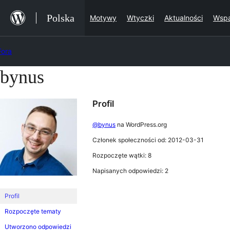
Przejdź
Polska
Motywy
Wtyczki
Aktualności
Wspa
do
treści
Fora
bynus
Przejdź
do
Profil
treści
@bynus
na WordPress.org
Członek społeczności od: 2012-03-31
Rozpoczęte wątki: 8
Napisanych odpowiedzi: 2
Profil
Rozpoczęte tematy
Utworzono odpowiedzi