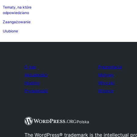
Tematy, na które
odpowiedziano
Zaangażowanie
Ulubione
O nas
Prezentacja
Aktualności
Motywy
Hosting
Wtyczki
Prywatność
Wzorce
Polska
The WordPress® trademark is the intellectual pr