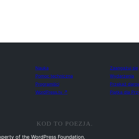
Nauka
Zaangażuj się
Pomoc techniczna
Wydarzenia
Programiści
Przekaż daro
WordPress.tv
↗
Piątka dla Prz
KOD TO POEZJA.
operty of the WordPress Foundation.