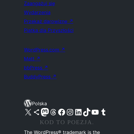
Zaangażuj się
Wydarzenia
Przekaż darowiznę
↗
Piątka dla Przyszłości
WordPress.com
↗
Matt
↗
bbPress
↗
BuddyPress
↗
Polska
Odwiedź nasze konto X (dawniej Twitter)
Odwiedź nasze konto Bluesky
Odwiedź nasze konto na Mastodoncie
Odwiedź naszego Threadsa
Odwiedź naszego Facebooka
Odwiedź nasze konto na Instagramie
Odwiedź nasze konto na LinkedIn
Odwiedź naszego TikToka
Odwiedź nasz kanał YouTube
Odwiedź naszego Tumblra
KOD TO POEZJA.
The WordPress® trademark is the