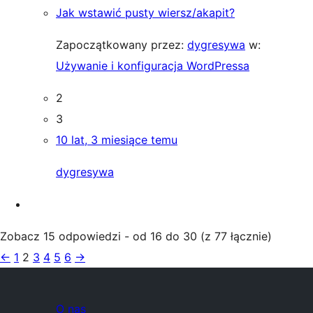
Jak wstawić pusty wiersz/akapit?
Zapoczątkowany przez:
dygresywa
w:
Używanie i konfiguracja WordPressa
2
3
10 lat, 3 miesiące temu
dygresywa
Zobacz 15 odpowiedzi - od 16 do 30 (z 77 łącznie)
←
1
2
3
4
5
6
→
O nas