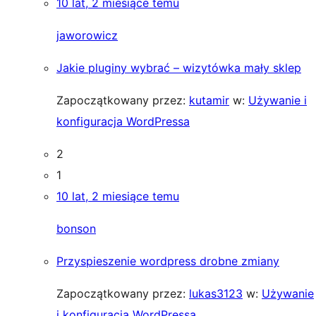
10 lat, 2 miesiące temu
jaworowicz
Jakie pluginy wybrać – wizytówka mały sklep
Zapoczątkowany przez:
kutamir
w:
Używanie i
konfiguracja WordPressa
2
1
10 lat, 2 miesiące temu
bonson
Przyspieszenie wordpress drobne zmiany
Zapoczątkowany przez:
lukas3123
w:
Używanie
i konfiguracja WordPressa