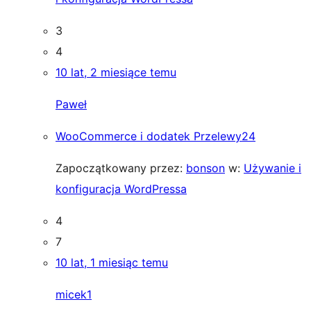
3
4
10 lat, 2 miesiące temu
Paweł
WooCommerce i dodatek Przelewy24
Zapoczątkowany przez:
bonson
w:
Używanie i
konfiguracja WordPressa
4
7
10 lat, 1 miesiąc temu
micek1