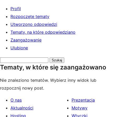
Profil
Rozpoczęte tematy
Utworzono odpowiedzi
Tematy, na które odpowiedziano
Zaangażowanie
Ulubione
Przeszukaj
Tematy, w które się zaangażowano
tematy:
Nie znaleziono tematów. Wybierz inny widok lub
rozpocznij nowy post.
O nas
Prezentacja
Aktualności
Motywy
Hosting
Wtyczki