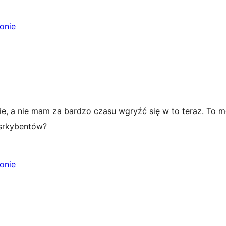
ronie
 a nie mam za bardzo czasu wgryźć się w to teraz. To moż
srkybentów?
ronie