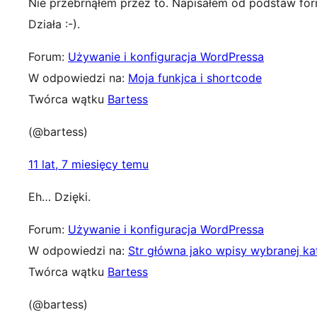
Nie przebrnąłem przez to. Napisałem od podstaw form
Działa :-).
Forum:
Używanie i konfiguracja WordPressa
W odpowiedzi na:
Moja funkjca i shortcode
Twórca wątku
Bartess
(@bartess)
11 lat, 7 miesięcy temu
Eh… Dzięki.
Forum:
Używanie i konfiguracja WordPressa
W odpowiedzi na:
Str główna jako wpisy wybranej ka
Twórca wątku
Bartess
(@bartess)