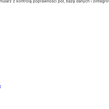
ularz z kontrolą poprawności pół, bazę danych i zintegrow
t