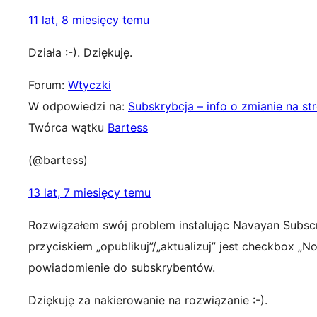
11 lat, 8 miesięcy temu
Działa :-). Dziękuję.
Forum:
Wtyczki
W odpowiedzi na:
Subskrybcja – info o zmianie na st
Twórca wątku
Bartess
(@bartess)
13 lat, 7 miesięcy temu
Rozwiązałem swój problem instalując Navayan Subscri
przyciskiem „opublikuj”/„aktualizuj” jest checkbox „No
powiadomienie do subskrybentów.
Dziękuję za nakierowanie na rozwiązanie :-).