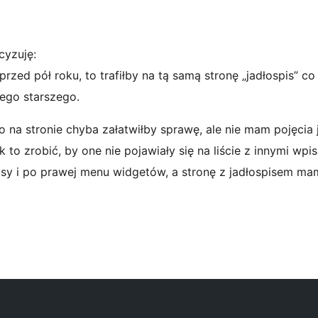
cyzuję:
sprzed pół roku, to trafiłby na tą samą stronę „jadłospis” c
tego starszego.
 na stronie chyba załatwiłby sprawę, ale nie mam pojęcia j
 to zrobić, by one nie pojawiały się na liście z innymi wpi
isy i po prawej menu widgetów, a stronę z jadłospisem ma