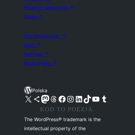
Przekaż darowiznę
↗
Swag
↗
WordPress.com
↗
Matt
↗
bbPress
↗
BuddyPress
↗
Polska
Odwiedź nasze konto X (dawniej Twitter)
Odwiedź nasze konto Bluesky
Odwiedź nasze konto na Mastodoncie
Odwiedź naszego Threadsa
Odwiedź naszego Facebooka
Odwiedź nasze konto na Instagramie
Odwiedź nasze konto na LinkedIn
Odwiedź naszego TikToka
Odwiedź nasz kanał YouTube
Odwiedź naszego Tumblra
KOD TO POEZJA.
The WordPress® trademark is the
intellectual property of the