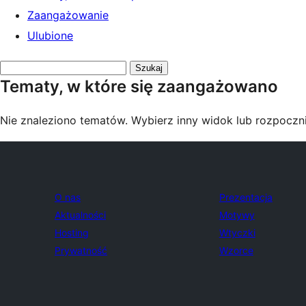
Zaangażowanie
Ulubione
Przeszukaj
Tematy, w które się zaangażowano
tematy:
Nie znaleziono tematów. Wybierz inny widok lub rozpoczni
O nas
Prezentacja
Aktualności
Motywy
Hosting
Wtyczki
Prywatność
Wzorce