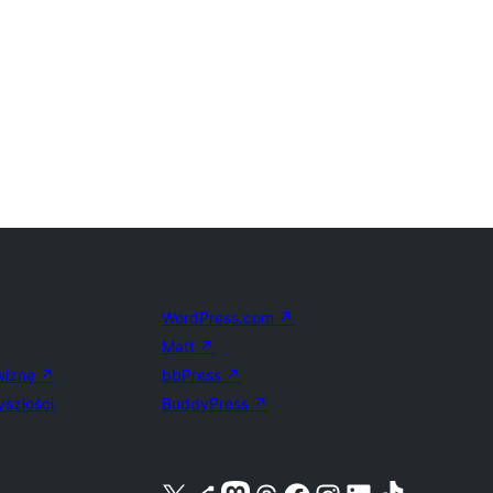
WordPress.com
↗
Matt
↗
wiznę
↗
bbPress
↗
yszłości
BuddyPress
↗