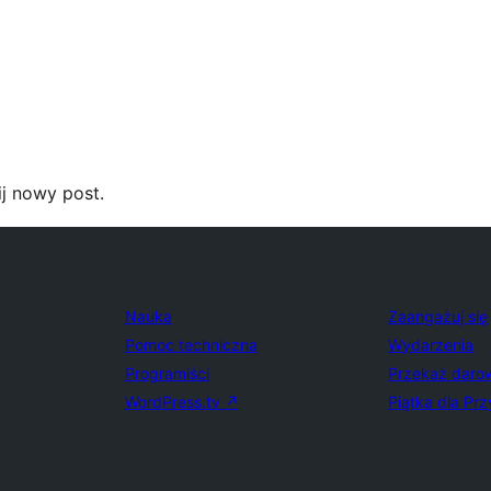
j nowy post.
Nauka
Zaangażuj się
Pomoc techniczna
Wydarzenia
Programiści
Przekaż daro
WordPress.tv
↗
Piątka dla Prz