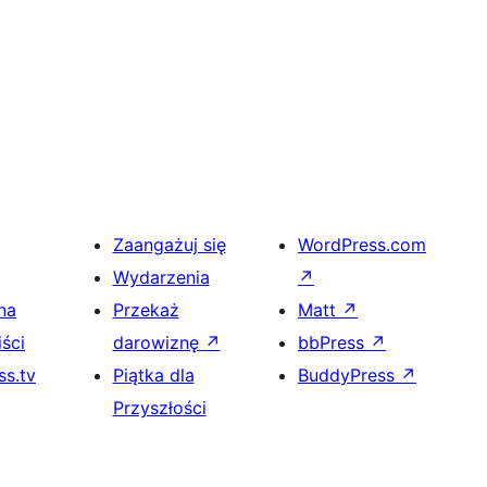
Zaangażuj się
WordPress.com
Wydarzenia
↗
na
Przekaż
Matt
↗
ści
darowiznę
↗
bbPress
↗
s.tv
Piątka dla
BuddyPress
↗
Przyszłości