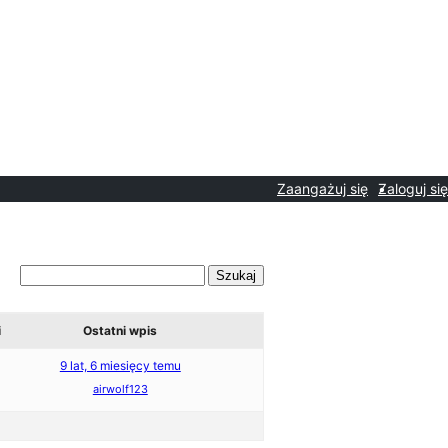
Zaangażuj się
Zaloguj się
i
Ostatni wpis
9 lat, 6 miesięcy temu
airwolf123