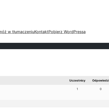
móż w tłumaczeniu
Kontakt
Pobierz WordPressa
Uczestnicy
Odpowiedz
1
0