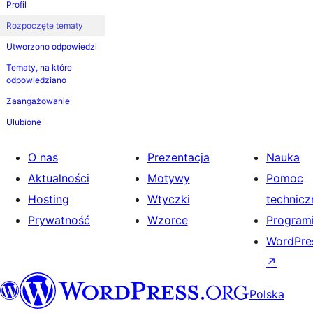
Profil
Rozpoczęte tematy
Utworzono odpowiedzi
Tematy, na które
odpowiedziano
Zaangażowanie
Ulubione
O nas
Prezentacja
Nauka
Aktualności
Motywy
Pomoc
Hosting
Wtyczki
technicz
Prywatność
Wzorce
Programi
WordPres
↗
Polska