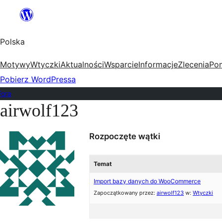
Przejdź
do
Polska
treści
Motywy
Wtyczki
Aktualności
Wsparcie
Informacje
Zlecenia
Po
Pobierz WordPressa
Fora
airwolf123
Przejdź
do
Rozpoczęte wątki
treści
Temat
Import bazy danych do WooCommerce
Zapoczątkowany przez:
airwolf123
w:
Wtyczki