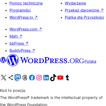
Pomoc techniczna
Wydarzenia
Programiści
Przekaż darowiznę
↗
WordPress.tv
↗
Piątka dla Przyszłości
WordPress.com
↗
Matt
↗
bbPress
↗
BuddyPress
↗
Polska
Odwiedź nasze konto X (dawniej Twitter)
Odwiedź nasze konto Bluesky
Odwiedź nasze konto na Mastodoncie
Odwiedź naszego Threadsa
Odwiedź naszego Facebooka
Odwiedź nasze konto na Instagramie
Odwiedź nasze konto na LinkedIn
Odwiedź naszego TikToka
Odwiedź nasz kanał YouTube
Odwiedź naszego Tumblra
Kod to poezja.
The WordPress® trademark is the intellectual property of
the WordPress Foundation.