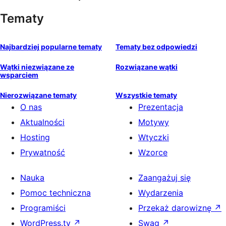
Tematy
Najbardziej popularne tematy
Tematy bez odpowiedzi
Wątki niezwiązane ze
Rozwiązane wątki
wsparciem
Nierozwiązane tematy
Wszystkie tematy
O nas
Prezentacja
Aktualności
Motywy
Hosting
Wtyczki
Prywatność
Wzorce
Nauka
Zaangażuj się
Pomoc techniczna
Wydarzenia
Programiści
Przekaż darowiznę
↗
WordPress.tv
↗
Swag
↗