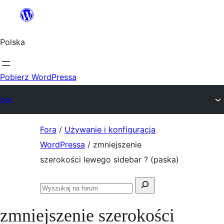
Przejdź
do
Polska
treści
Pobierz WordPressa
Fora
Przejdź
Fora
/
Używanie i konfiguracja
do
WordPressa
/
zmniejszenie
treści
szerokości lewego sidebar ? (paska)
Szukaj:
Przeszukaj
fora
zmniejszenie szerokości