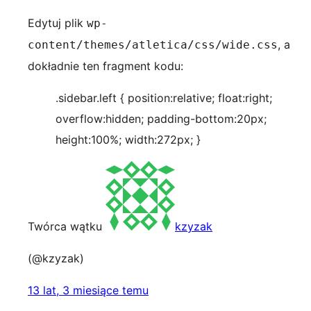
Edytuj plik
wp-
, a
content/themes/atletica/css/wide.css
dokładnie ten fragment kodu:
.sidebar.left { position:relative; float:right;
overflow:hidden; padding-bottom:20px;
height:100%; width:272px; }
Twórca wątku
kzyzak
(@kzyzak)
13 lat, 3 miesiące temu