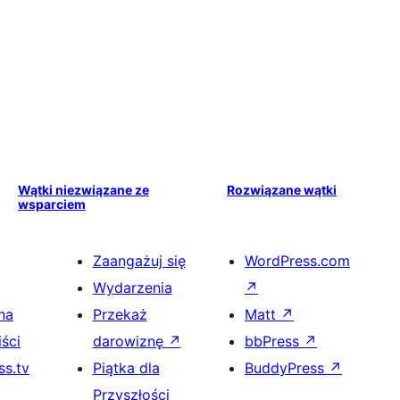
Wątki niezwiązane ze
Rozwiązane wątki
wsparciem
Zaangażuj się
WordPress.com
Wydarzenia
↗
na
Przekaż
Matt
↗
ści
darowiznę
↗
bbPress
↗
s.tv
Piątka dla
BuddyPress
↗
Przyszłości