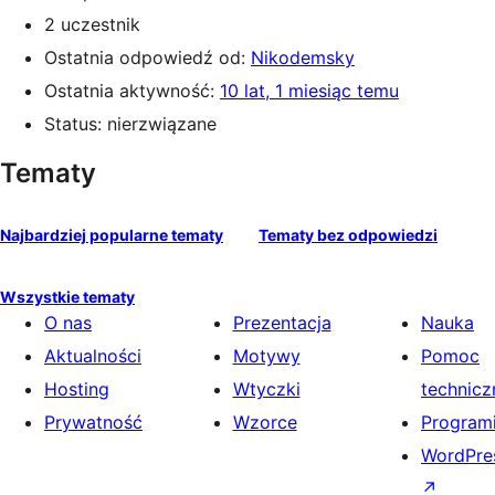
2 uczestnik
Ostatnia odpowiedź od:
Nikodemsky
Ostatnia aktywność:
10 lat, 1 miesiąc temu
Status: nierzwiązane
Tematy
Najbardziej popularne tematy
Tematy bez odpowiedzi
Wszystkie tematy
O nas
Prezentacja
Nauka
Aktualności
Motywy
Pomoc
Hosting
Wtyczki
technicz
Prywatność
Wzorce
Programi
WordPres
↗