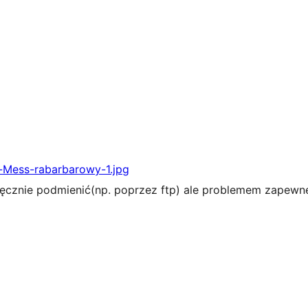
n-Mess-rabarbarowy-1.jpg
 ręcznie podmienić(np. poprzez ftp) ale problemem zapewne 