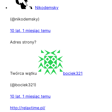
Nikodemsky
(@nikodemsky)
10 lat, 1 miesiąc temu
Adres strony?
Twórca wątku
bociek321
(@bociek321)
10 lat, 1 miesiąc temu
http://relaxtime.pl/