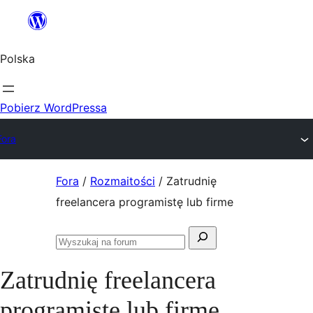
Przejdź
do
Polska
treści
Pobierz WordPressa
Fora
Przejdź
Fora
/
Rozmaitości
/
Zatrudnię
do
freelancera programistę lub firme
treści
Szukaj:
Przeszukaj
fora
Zatrudnię freelancera
programistę lub firme