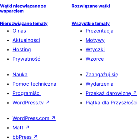
Wątki niezwiązane ze
Rozwiązane wątki
wsparciem
Nierozwiązane tematy
Wszystkie tematy
O nas
Prezentacja
Aktualności
Motywy
Hosting
Wtyczki
Prywatność
Wzorce
Nauka
Zaangażuj się
Pomoc techniczna
Wydarzenia
Programiści
Przekaż darowiznę
↗
WordPress.tv
↗
Piątka dla Przyszłości
WordPress.com
↗
Matt
↗
bbPress
↗