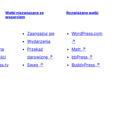
Wątki niezwiązane ze
Rozwiązane wątki
wsparciem
Zaangażuj się
WordPress.com
Wydarzenia
↗
na
Przekaż
Matt
↗
ści
darowiznę
↗
bbPress
↗
s.tv
Swag
↗
BuddyPress
↗