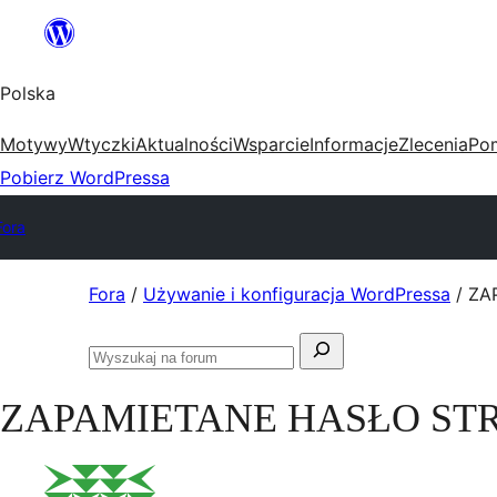
Przejdź
do
Polska
treści
Motywy
Wtyczki
Aktualności
Wsparcie
Informacje
Zlecenia
Po
Pobierz WordPressa
Fora
Przejdź
Fora
/
Używanie i konfiguracja WordPressa
/
ZA
do
Szukaj:
treści
Przeszukaj
fora
ZAPAMIETANE HASŁO ST