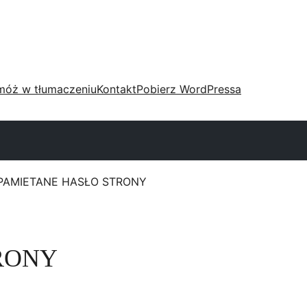
móż w tłumaczeniu
Kontakt
Pobierz WordPressa
PAMIETANE HASŁO STRONY
RONY