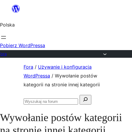
Przejdź
do
Polska
treści
Pobierz WordPressa
Fora
Przejdź
Fora
/
Używanie i konfiguracja
do
WordPressa
/
Wywołanie postów
treści
kategorii na stronie innej kategorii
Szukaj:
Przeszukaj
fora
Wywołanie postów kategorii
na stronie innej kategorii