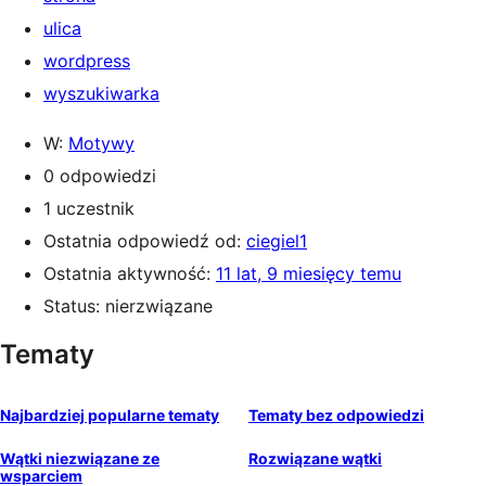
ulica
wordpress
wyszukiwarka
W:
Motywy
0 odpowiedzi
1 uczestnik
Ostatnia odpowiedź od:
ciegiel1
Ostatnia aktywność:
11 lat, 9 miesięcy temu
Status: nierzwiązane
Tematy
Najbardziej popularne tematy
Tematy bez odpowiedzi
Wątki niezwiązane ze
Rozwiązane wątki
wsparciem