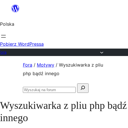
Przejdź
do
Polska
treści
Pobierz WordPressa
Fora
Przejdź
Fora
/
Motywy
/
Wyszukiwarka z pliu
do
php bądź innego
treści
Szukaj:
Przeszukaj
fora
Wyszukiwarka z pliu php bądź
innego